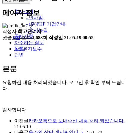
A/S 유지보수
페이지 정보
회사소개
- 인사말
- (주)PHF 기업안내
- 오시는길
작성자
최고관리자
공지사항
댓글
0건
조회
1,683회
작성일
21-05-19 00:55
자주하는 질문
목록
A/S 유지보수
답변
본문
요청하신 내용 처리되었습니다. 로그인 후 확인 부탁 드립니
다.
감사합니다.
이전글
카카오톡으로 보내주신 내용 처리 되었습니다.
21.05.19
다음글
온라인 상담 게시판입니다.
21.01.20